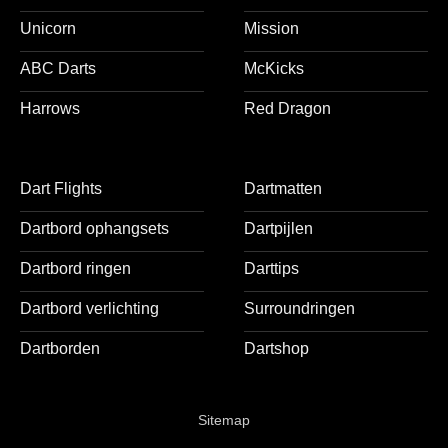
Unicorn
Mission
ABC Darts
McKicks
Harrows
Red Dragon
Dart Flights
Dartmatten
Dartbord ophangsets
Dartpijlen
Dartbord ringen
Darttips
Dartbord verlichting
Surroundringen
Dartborden
Dartshop
Sitemap