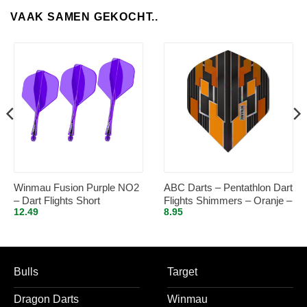
VAAK SAMEN GEKOCHT..
Winmau Fusion Purple NO2
ABC Darts – Pentathlon Dart
– Dart Flights Short
Flights Shimmers – Oranje –
12.49
8.95
5 sets
Bulls
Target
Dragon Darts
Winmau