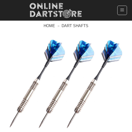
Ga
naar
inhoud
HOME
»
DART SHAFTS