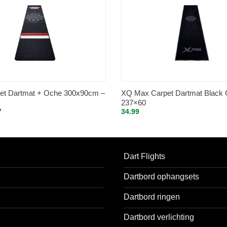
rpet Dartmat + Oche 300x90cm –
XQ Max Carpet Dartmat Black 
237×60
ronkelijke
Huidige
7
34.99
prijs
is:
.
72.77.
Dart Flights
Dartbord ophangsets
Dartbord ringen
Dartbord verlichting