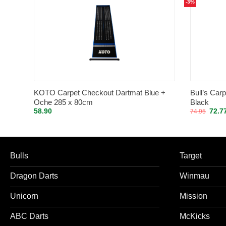
-3%
KOTO Carpet Checkout Dartmat Blue +
Bull’s Ca
Oche 285 x 80cm
Black
Oorsp
58.90
72.7
74.95
prijs
was:
74.95
Bulls
Target
Dragon Darts
Winmau
Unicorn
Mission
ABC Darts
McKicks