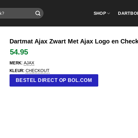
SHOP
DARTBO
Dartmat Ajax Zwart Met Ajax Logo en Check
54.95
:
AJAX
MERK
:
CHECKOUT
KLEUR
BESTEL DIRECT OP BOL.COM