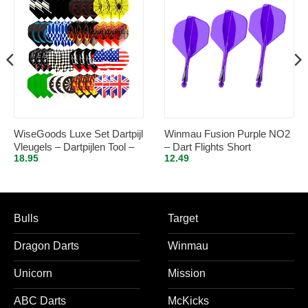
WiseGoods Luxe Set Dartpijl
Winmau Fusion Purple NO2
Vleugels – Dartpijlen Tool –
– Dart Flights Short
18.95
12.49
Dart Flights – Tools Darts –
Darten – Accessoires
Dartspijlen – 48Stuks
Bulls
Target
Dragon Darts
Winmau
Unicorn
Mission
ABC Darts
McKicks