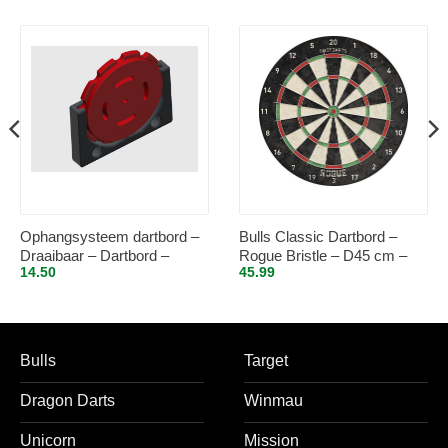
Ophangsysteem dartbord –
Bulls Classic Dartbord –
Draaibaar – Dartbord –
Rogue Bristle – D45 cm –
14.50
45.99
Bevestiging – 3D geprint
ophangsysteem –
Darten/darts – Dartborden
voor kinderen en
volwassenen.
Bulls
Target
Dragon Darts
Winmau
Unicorn
Mission