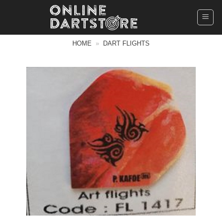
Ga
naar
inhoud
HOME
»
DART FLIGHTS