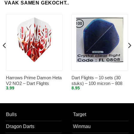
VAAK SAMEN GEKOCHT..
Harrows Prime Damon Heta
Dart Flights – 10 sets (30
V2 NO2 – Dart Flights
stuks) – 100 micron – 808
3.99
8.95
Bulls
Target
Dragon Darts
Winmau