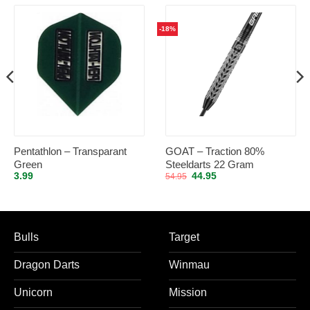
-18%
Pentathlon – Transparant
GOAT – Traction 80%
Green
Steeldarts 22 Gram
Oorspronkelijke
Huidige
3.99
44.95
54.95
prijs
prijs
was:
is:
54.95.
44.95.
Bulls
Target
Dragon Darts
Winmau
Unicorn
Mission