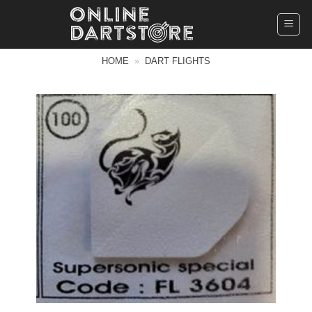
Ga
naar
inhoud
HOME
»
DART FLIGHTS