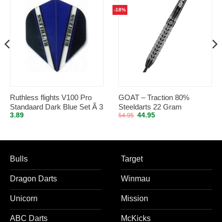
-18%
Ruthless flights V100 Pro
GOAT – Traction 80%
Standaard Dark Blue Set Ã 3
Steeldarts 22 Gram
Oorspronkelijke
Huidige
3.89
44.95
54.95
stuks
prijs
prijs
was:
is:
54.95.
44.95.
Bulls
Target
Dragon Darts
Winmau
Unicorn
Mission
ABC Darts
McKicks