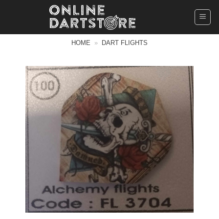
Ga
naar
inhoud
HOME
»
DART FLIGHTS