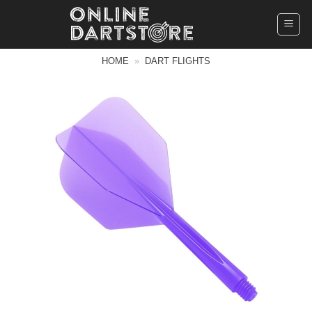
Ga
naar
inhoud
HOME
»
DART FLIGHTS