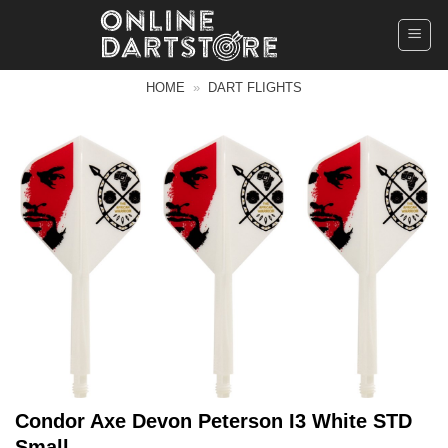
Ga
naar
inhoud
HOME
»
DART FLIGHTS
Condor Axe Devon Peterson I3 White STD
Small