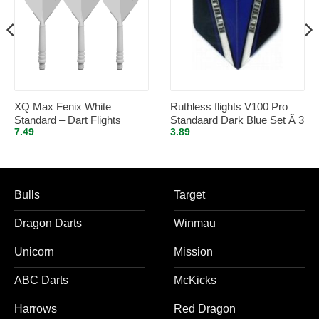
XQ Max Fenix White
Ruthless flights V100 Pro
Standard – Dart Flights
Standaard Dark Blue Set Ã 3
7.49
3.89
Inbetween
stuks
Bulls
Target
Dragon Darts
Winmau
Unicorn
Mission
ABC Darts
McKicks
Harrows
Red Dragon