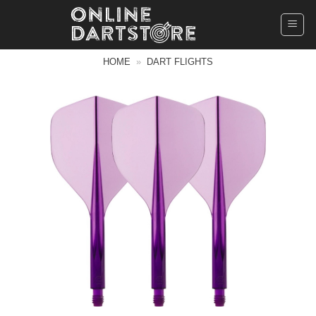
Ga
naar
inhoud
HOME
»
DART FLIGHTS