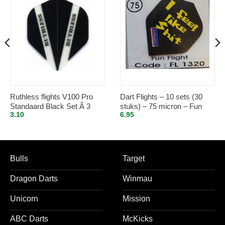
Ruthless flights V100 Pro
Dart Flights – 10 sets (30
Standaard Black Set Ã 3
stuks) – 75 micron – Fun
3.10
6.95
stuks
Flights 1320
Bulls
Target
Dragon Darts
Winmau
Unicorn
Mission
ABC Darts
McKicks