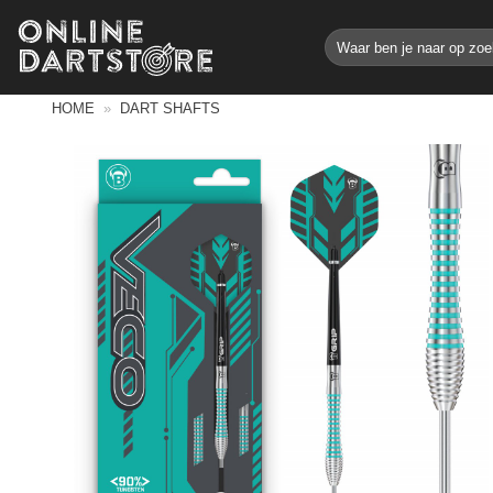
Ga
Zoeken
naar
naar:
inhoud
HOME
»
DART SHAFTS