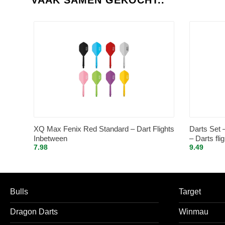
XQ Max Fenix Red Standard – Dart Flights
Darts Set 
Inbetween
– Darts fli
7.98
9.49
darts shaf
Bulls
Target
Dragon Darts
Winmau