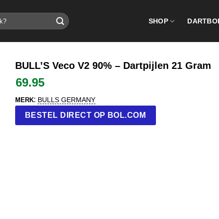
SHOP
DARTBO
BULL’S Veco V2 90% – Dartpijlen 21 Gram
69.95
:
BULLS GERMANY
MERK
BESTEL DIRECT OP BOL.COM