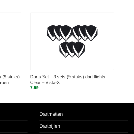
s (9 stuks)
Darts Set – 3 sets (9 stuks) dart flights –
Groen
Clear – Vista-X
7.99
Dartmatten
Dartpijlen