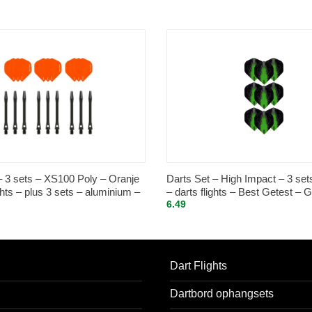
– 3 sets – XS100 Poly – Oranje
Darts Set – High Impact – 3 set
ghts – plus 3 sets – aluminium –
– darts flights – Best Getest – 
6.49
ts – zwart – medium
Dart Flights
Dartbord ophangsets