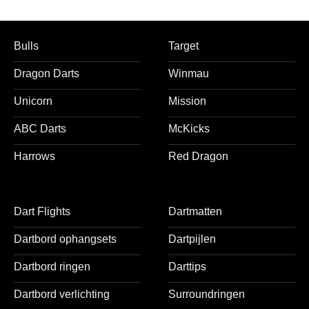
sets (15 stuks) – medium –
darts shafts – zwart
Bulls
Target
Dragon Darts
Winmau
Unicorn
Mission
ABC Darts
McKicks
Harrows
Red Dragon
Dart Flights
Dartmatten
Dartbord ophangsets
Dartpijlen
Dartbord ringen
Darttips
Dartbord verlichting
Surroundringen