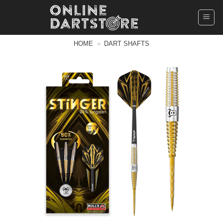
Ga
naar
inhoud
HOME
»
DART SHAFTS