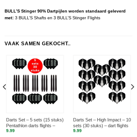
BULL’S Stinger 90% Dartpijlen worden standaard geleverd
met:
3 BULL’S Shafts en 3 BULL’S Stinger Flights
VAAK SAMEN GEKOCHT..
Darts Set – 5 sets (15 stuks)
Darts Set – High Impact – 10
Pentathlon darts flights –
sets (30 stuks) – dart flights
9.99
9.99
super stevig – zwart – incl. 5
– Clear/Doorzichtig