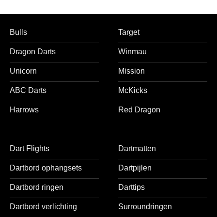
Bulls
Target
Dragon Darts
Winmau
Unicorn
Mission
ABC Darts
McKicks
Harrows
Red Dragon
Dart Flights
Dartmatten
Dartbord ophangsets
Dartpijlen
Dartbord ringen
Darttips
Dartbord verlichting
Surroundringen