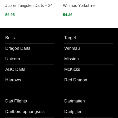
Jupiler Tungsten Darts – 24
Winmau Yorkshire
59.95
54.36
Bulls
Target
Dragon Darts
Winmau
Unicorn
Mission
ABC Darts
McKicks
Harrows
Red Dragon
Dart Flights
Dartmatten
Dartbord ophangsets
Dartpijlen