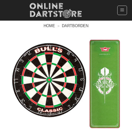
Ga
naar
inhoud
HOME
»
DARTBORDEN