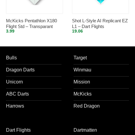
McKicks Pentathlon X180
Shot L-Style AI Replicant EZ
Flight Std – Transparant
L1 – Dart Flights
3.99
19.06
Bulls
Target
Dragon Darts
Winmau
Unicorn
Mission
ABC Darts
McKicks
Harrows
Red Dragon
Dart Flights
Dartmatten