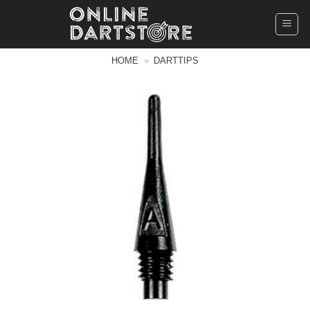
Ga
naar
inhoud
HOME
»
DARTTIPS