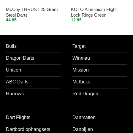
McCoy THRUST 25 Gram
KOTO Aluminium Flight
Steel Darts
Lock Rings Green
44.95
12.95
Bulls
Target
Dragon Darts
Winmau
Unicorn
Mission
ABC Darts
McKicks
Harrows
Red Dragon
Dart Flights
Dartmatten
Dartbord ophangsets
Dartpijlen