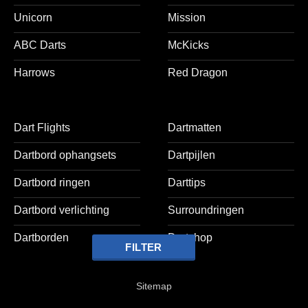
Unicorn
Mission
ABC Darts
McKicks
Harrows
Red Dragon
Dart Flights
Dartmatten
Dartbord ophangsets
Dartpijlen
Dartbord ringen
Darttips
Dartbord verlichting
Surroundringen
Dartborden
Dartshop
FILTER
Sitemap