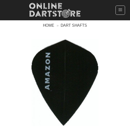
Ga
naar
inhoud
HOME
»
DART SHAFTS