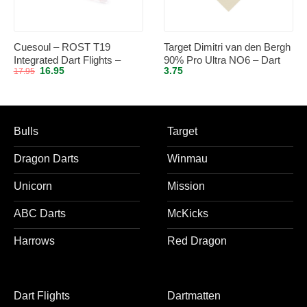
Cuesoul – ROST T19
Target Dimitri van den Bergh
Integrated Dart Flights –
90% Pro Ultra NO6 – Dart
Oorspronkelijke
Huidige
16.95
3.75
17.95
Standard Shape – Clear Red
Flights
prijs
prijs
L
was:
is:
17.95.
16.95.
Bulls
Target
Dragon Darts
Winmau
Unicorn
Mission
ABC Darts
McKicks
Harrows
Red Dragon
Dart Flights
Dartmatten