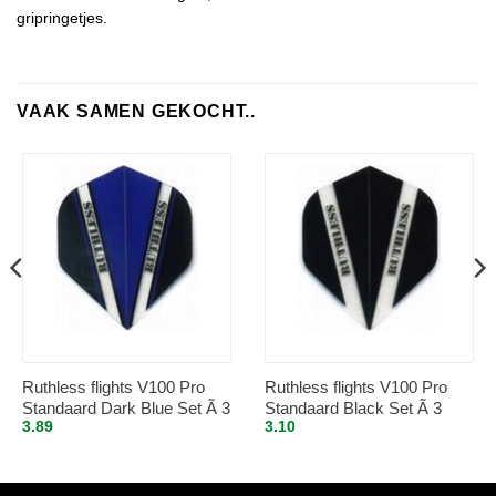
gripringetjes.
VAAK SAMEN GEKOCHT..
Ruthless flights V100 Pro
Ruthless flights V100 Pro
Standaard Dark Blue Set Ã 3
Standaard Black Set Ã 3
3.89
3.10
stuks
stuks