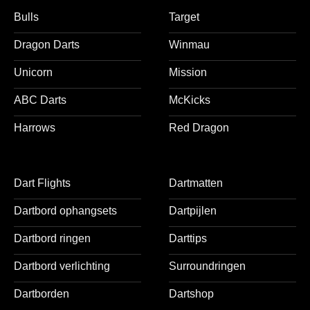
Bulls
Target
Dragon Darts
Winmau
Unicorn
Mission
ABC Darts
McKicks
Harrows
Red Dragon
Dart Flights
Dartmatten
Dartbord ophangsets
Dartpijlen
Dartbord ringen
Darttips
Dartbord verlichting
Surroundringen
Dartborden
Dartshop