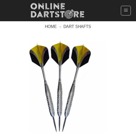
Ga
naar
inhoud
HOME
»
DART SHAFTS