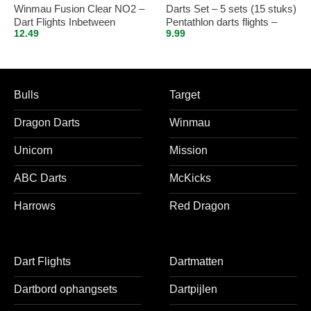
Winmau Fusion Clear NO2 –
Darts Set – 5 sets (15 stuks)
Dart Flights Inbetween
Pentathlon darts flights –
12.49
9.99
super stevig – blauw – incl. 5
sets (15 stuks) – medium –
darts shafts – zwart
Bulls
Target
Dragon Darts
Winmau
Unicorn
Mission
ABC Darts
McKicks
Harrows
Red Dragon
Dart Flights
Dartmatten
Dartbord ophangsets
Dartpijlen