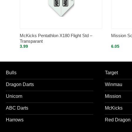
McKicks Pentathlon X180 Flight Std –
Mission So
Transparant
3.99
6.05
Bulls
Target
Dragon Darts
Winmau
Unicorn
Mission
ABC Darts
McKicks
Harrows
Red Dragon