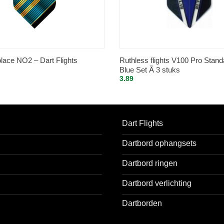
lace NO2 – Dart Flights
Ruthless flights V100 Pro Stan
Blue Set Ã 3 stuks
3.89
Dart Flights
Dartbord ophangsets
Dartbord ringen
Dartbord verlichting
Dartborden