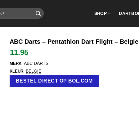
SHOP
DARTBO
ABC Darts – Pentathlon Dart Flight – Belgie
11.95
:
ABC DARTS
MERK
:
BELGIE
KLEUR
BESTEL DIRECT OP BOL.COM