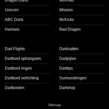
Dragon Darts
Winmau
Unicorn
Mission
ABC Darts
McKicks
Harrows
Red Dragon
Dart Flights
Dartmatten
Dartbord ophangsets
Dartpijlen
Dartbord ringen
Darttips
Dartbord verlichting
Surroundringen
Dartborden
Dartshop
Sitemap