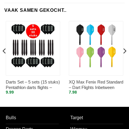
VAAK SAMEN GEKOCHT..
Darts Set – 5 sets (15 stuks)
XQ Max Fenix Red Standard
Pentathlon darts flights –
– Dart Flights Inbetween
9.99
7.98
super stevig – zwart – incl. 5
sets (15 stuks) – medium –
darts shafts – zwart
Bulls
Target