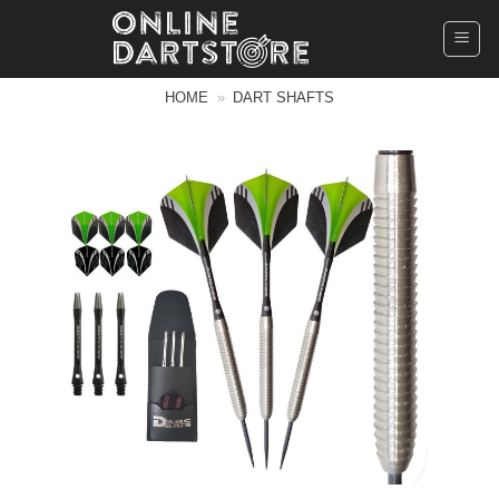
Ga
naar
inhoud
HOME
»
DART SHAFTS