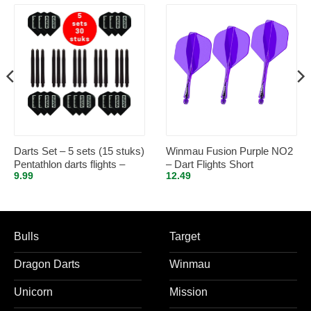
Darts Set – 5 sets (15 stuks)
Winmau Fusion Purple NO2
Pentathlon darts flights –
– Dart Flights Short
9.99
12.49
super stevig – zwart – incl. 5
sets (15 stuks) – medium –
darts shafts – zwart
Bulls
Target
Dragon Darts
Winmau
Unicorn
Mission