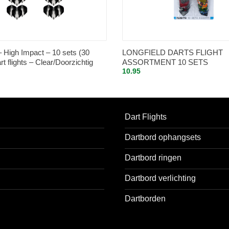
– High Impact – 10 sets (30
LONGFIELD DARTS FLIGHT
rt flights – Clear/Doorzichtig
ASSORTMENT 10 SETS
10.95
Dart Flights
Dartbord ophangsets
Dartbord ringen
Dartbord verlichting
Dartborden