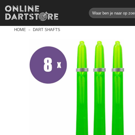
Ga
Zoeken
naar
naar:
inhoud
HOME
»
DART SHAFTS