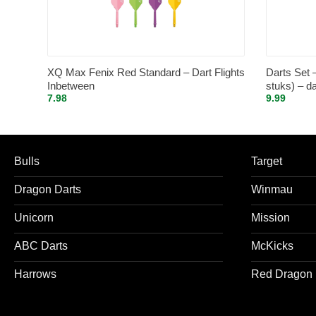
XQ Max Fenix Red Standard – Dart Flights
Darts Set 
Inbetween
stuks) – da
7.98
9.99
Bulls
Target
Dragon Darts
Winmau
Unicorn
Mission
ABC Darts
McKicks
Harrows
Red Dragon