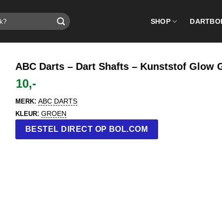
SHOP
DARTBO
ABC Darts – Dart Shafts – Kunststof Glow 
10,-
:
ABC DARTS
MERK
:
GROEN
KLEUR
BESTEL DIRECT OP BOL.COM