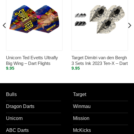
Unicorn Ted Evetts Ultrafly
Target Dimitri van den Bergh
Big Wing – Dart Flights
3 Sets Ink 2023 Ten-X – Dart
9.95
9.95
Flights
Bulls
Target
Dragon Darts
Winmau
Unicorn
Mission
ABC Darts
McKicks