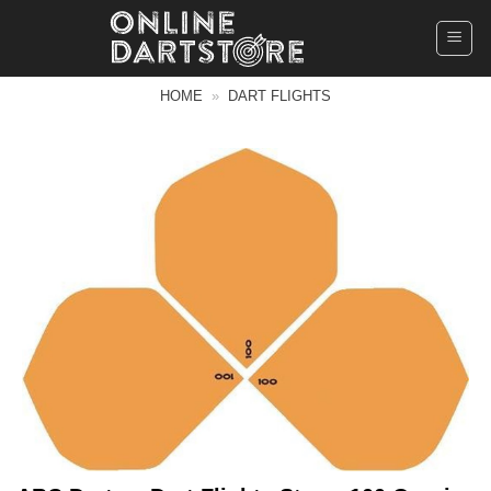
Ga
naar
inhoud
HOME
»
DART FLIGHTS