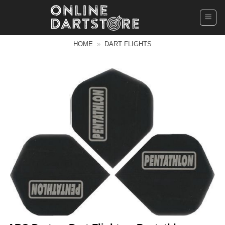
Ga
naar
inhoud
HOME
»
DART FLIGHTS