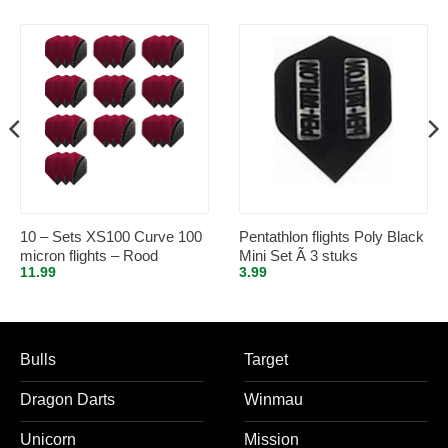
10 – Sets XS100 Curve 100
Pentathlon flights Poly Black
micron flights – Rood
Mini Set Ã 3 stuks
11.99
3.99
Bulls
Target
Dragon Darts
Winmau
Unicorn
Mission