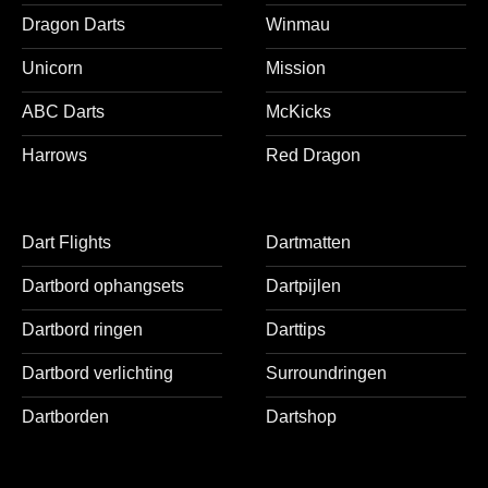
Dragon Darts
Winmau
Unicorn
Mission
ABC Darts
McKicks
Harrows
Red Dragon
Dart Flights
Dartmatten
Dartbord ophangsets
Dartpijlen
Dartbord ringen
Darttips
Dartbord verlichting
Surroundringen
Dartborden
Dartshop