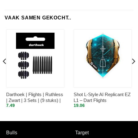
VAAK SAMEN GEKOCHT..
Darthoek | Flights | Ruthless
Shot L-Style AI Replicant EZ
| Zwart | 3 Sets | (9 stuks) |
L1 – Dart Flights
7.49
19.06
Medium shafts | 3 Sets | (9
stuks) | + 1 Set Darthoek
flights
Bulls
Target