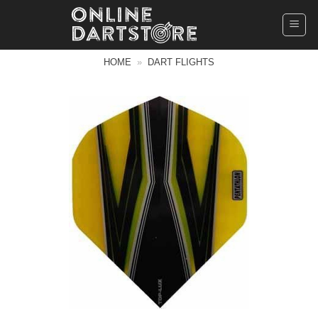
Ga
naar
inhoud
HOME
»
DART FLIGHTS