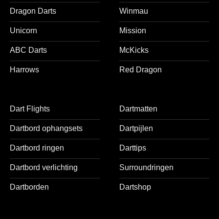
Dragon Darts
Winmau
Unicorn
Mission
ABC Darts
McKicks
Harrows
Red Dragon
Dart Flights
Dartmatten
Dartbord ophangsets
Dartpijlen
Dartbord ringen
Darttips
Dartbord verlichting
Surroundringen
Dartborden
Dartshop