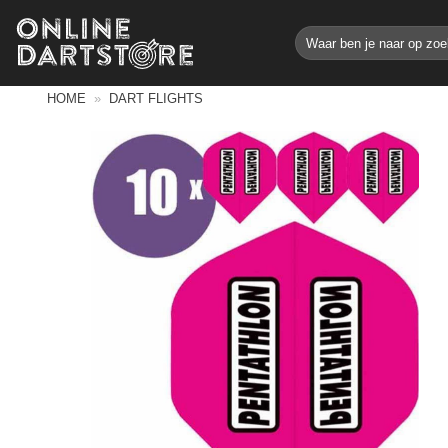
Ga
Zoeken
naar
naar:
inhoud
HOME
»
DART FLIGHTS