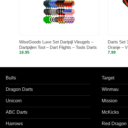
WiseGoods Luxe Set Dartpijl Vleugels –
Darts Set 
Dartpijlen Tool – Dart Flights – Tools Darts
Oranje – Vi
18.95
7.99
– Darten – Accessoires Dartspijlen –
48Stuks
Bulls
Target
Dragon Darts
Winmau
Unicorn
Mission
ABC Darts
McKicks
Harrows
Red Dragon