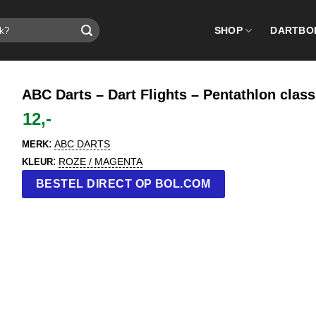
SHOP
DARTBO
ABC Darts – Dart Flights – Pentathlon classi
12,-
:
ABC DARTS
MERK
:
ROZE / MAGENTA
KLEUR
BESTEL DIRECT OP BOL.COM