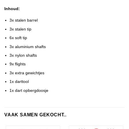
Inhoud:
3x stalen barrel
3x stalen tip
6x soft tip
3x aluminium shafts
3x nylon shafts
9x flights
3x extra gewichtjes
1x darttool
1x dart opbergdoosje
VAAK SAMEN GEKOCHT..