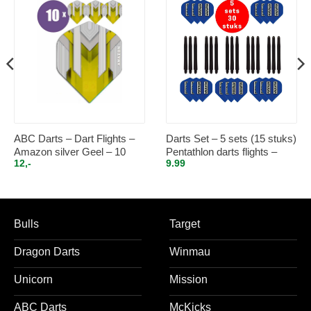
ABC Darts – Dart Flights –
Darts Set – 5 sets (15 stuks)
Amazon silver Geel – 10
Pentathlon darts flights –
12,-
9.99
sets (30 st.)
super stevig – blauw – incl. 5
sets (15 stuks) – medium –
darts shafts – zwart
Bulls
Target
Dragon Darts
Winmau
Unicorn
Mission
ABC Darts
McKicks