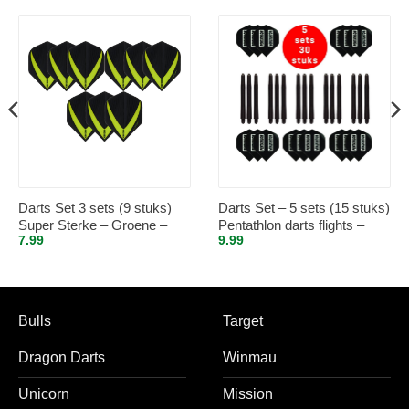
Darts Set 3 sets (9 stuks)
Darts Set – 5 sets (15 stuks)
Super Sterke – Groene –
Pentathlon darts flights –
7.99
9.99
Vista-X – flights – darts
super stevig – zwart – incl. 5
flights
sets (15 stuks) – medium –
darts shafts – zwart
Bulls
Target
Dragon Darts
Winmau
Unicorn
Mission