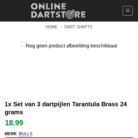
Ga
naar
inhoud
HOME
»
DART SHAFTS
1x Set van 3 dartpijlen Tarantula Brass 24
grams
18.99
:
BULLS
MERK