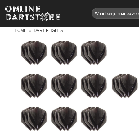
Ga
Zoeken
naar
naar:
inhoud
HOME
»
DART FLIGHTS