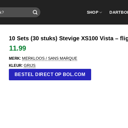
SHOP
DARTBO
10 Sets (30 stuks) Stevige XS100 Vista – fl
11.99
:
MERKLOOS / SANS MARQUE
MERK
:
GRIJS
KLEUR
BESTEL DIRECT OP BOL.COM