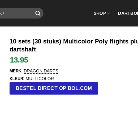
SHOP
DARTBO
10 sets (30 stuks) Multicolor Poly flights plu
dartshaft
13.95
:
DRAGON DARTS
MERK
:
MULTICOLOR
KLEUR
BESTEL DIRECT OP BOL.COM